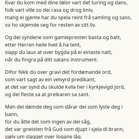
Kvar du kom med dine tølor vart det turing og dans,
folk vart ville so dei rasa og drog kniv,
mang ei gjente har du spela reint frå samling og sans,
so ho skjemde seg for resten av sitt liv.
Og dei syndene som gamlepresten basta og batt,
etter Herren heile livet å ha tent,
slapp du laus at over bygda på ei einaste natt,
når du fingra på ditt satans instrument.
Difor fekk du over gravi det fordømande ord,
som vart sagt av ein velvyrd predikant,
at det var synd du skulde kvila her i kyrkjevigd jord,
og dei fleste sa at preikaren sa sant.
Men dei dømde deg som dårar dei som lyste deg i
bann,
for du åtte det som ingen av dei såg,
det var gneisten frå Gud som djupt i sjela di brann,
sjølv um slagget over logane låg.