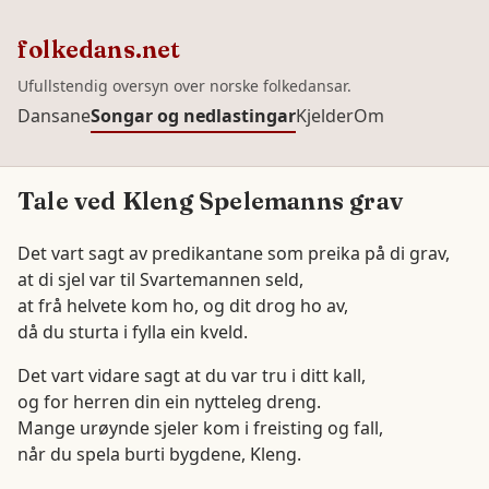
folkedans.net
Ufullstendig oversyn over norske folkedansar.
Dansane
Songar og nedlastingar
Kjelder
Om
Tale ved Kleng Spelemanns grav
Det vart sagt av predikantane som preika på di grav,
at di sjel var til Svartemannen seld,
at frå helvete kom ho, og dit drog ho av,
då du sturta i fylla ein kveld.
Det vart vidare sagt at du var tru i ditt kall,
og for herren din ein nytteleg dreng.
Mange urøynde sjeler kom i freisting og fall,
når du spela burti bygdene, Kleng.